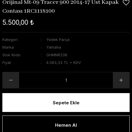
Orijinal Mt-09 Tracer 900 2014-17 Üst Kapak
Contası 1RC1118100
5.500,00 ₺
Kategori
Yedek Parça
Marka
Yamaha
Stok Kodu
GHMNR238
Fiyat
4.583,33 TL + KDV
Sepete Ekle
Hemen Al