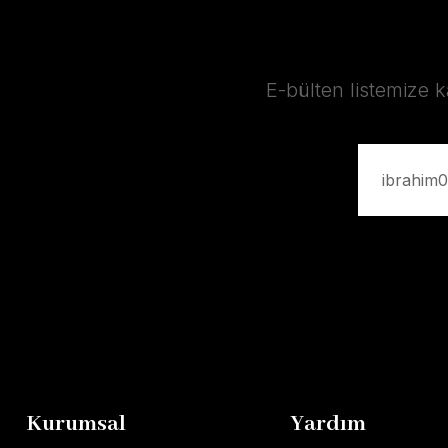
E-bülten listemize 
Kurumsal
Yardım