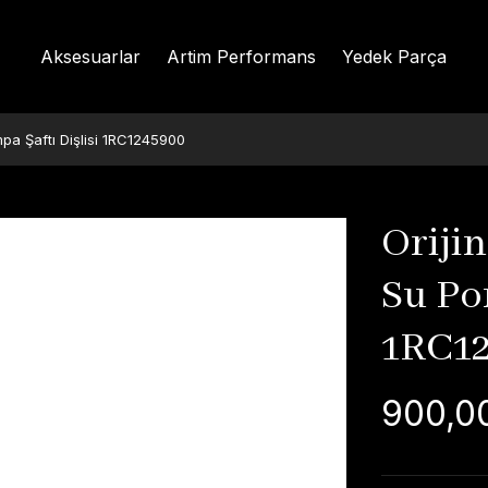
Aksesuarlar
Artim Performans
Yedek Parça
pa Şaftı Dişlisi 1RC1245900
Oriji
Su Po
1RC1
900,0