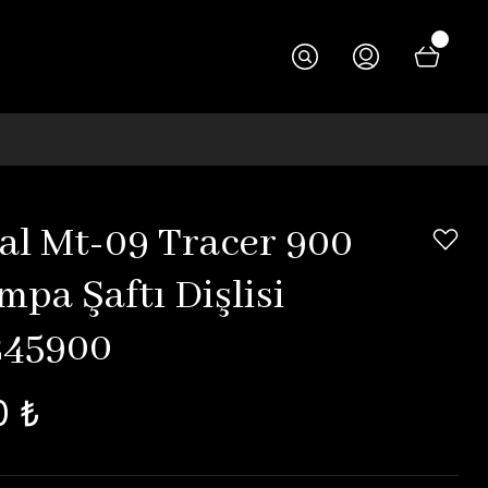
nal Mt-09 Tracer 900
mpa Şaftı Dişlisi
245900
0 ₺