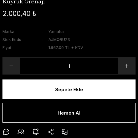
Kuyruk Grenajı
2.000,40 ₺
Marka
Yamaha
Stok Kodu
AJMQRU23
Fiyat
1.667,00 TL + KDV
Sepete Ekle
Hemen Al