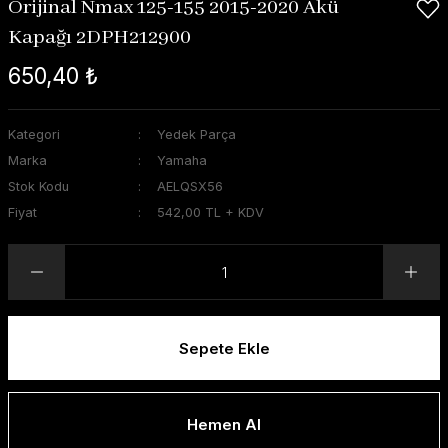
Orijinal Nmax 125-155 2015-2020 Akü
Kapağı 2DPH212900
650,40 ₺
Kategori
Yedek Parça
Marka
Yamaha
Stok Kodu
AELQSX56
Fiyat
542,00 TL + KDV
Sepete Ekle
Hemen Al