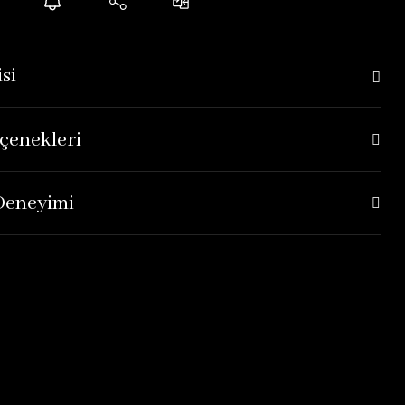
si
çenekleri
 Deneyimi