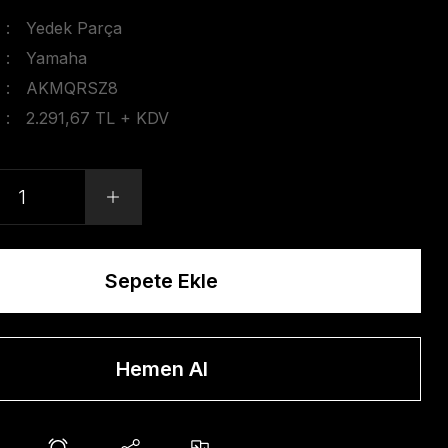
Yedek Parça
Yamaha
AKMQRSZ8
2.291,67 TL + KDV
Sepete Ekle
Hemen Al