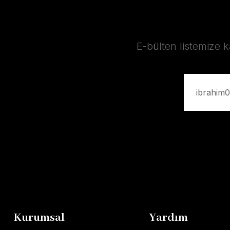
E-bülten listemize 
Kurumsal
Yardım