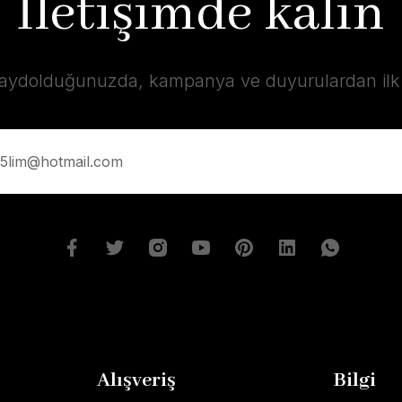
İletişimde kalın
kaydolduğunuzda, kampanya ve duyurulardan ilk s
Alışveriş
Bilgi