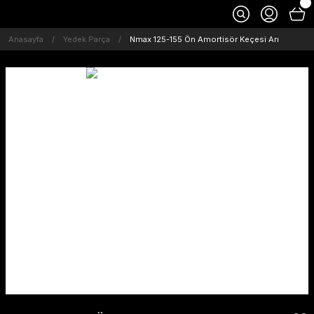
Anasayfa
Yedek Parça
Nmax 125-155 Ön Amortisör Keçesi Arı