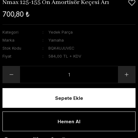
Nmax 125-155 Ön Amortisör Keçesi Arı
700,80 ₺
Kategori
Yedek Parça
Marka
Yamaha
Stok Kodu
BQK4UJUVEC
Fiyat
584,00 TL + KDV
Sepete Ekle
Hemen Al