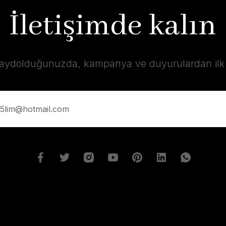
İletişimde kalın
kaydolduğunuzda, kampanya ve duyurulardan ilk s