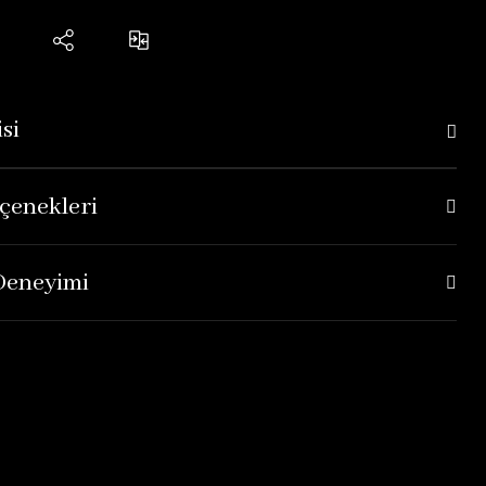
si
çenekleri
 Deneyimi