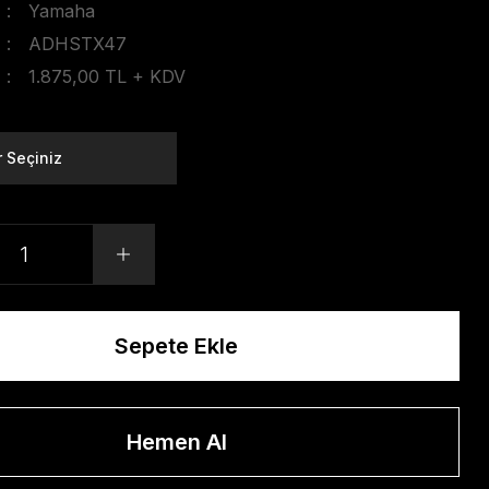
Yamaha
ADHSTX47
1.875,00 TL + KDV
Sepete Ekle
Hemen Al