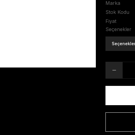
Marka
Stok Kodu
Fiyat
Seçenekler