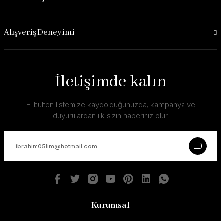
Alışveriş Deneyimi
İletişimde kalın
E-bülten listemize kaydolduğunuzda, kampanya ve
duyurulardan ilk sizin haberiniz olur.
Kurumsal