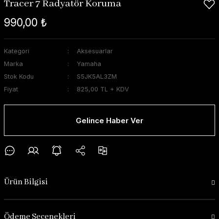
Tracer 7 Radyatör Koruma
990,00 ₺
Kategori
Aksesuarlar
Marka
Yamaha
Stok Kodu
S5JK5AL3ZM
Fiyat
825,00 TL + KDV
Gelince Haber Ver
Ürün Bilgisi
Ödeme Seçenekleri