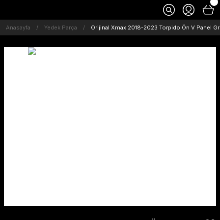
Anasayfa
Yedek Parça
Orijinal Xmax 2018-2023 Torpido Ön V Panel G