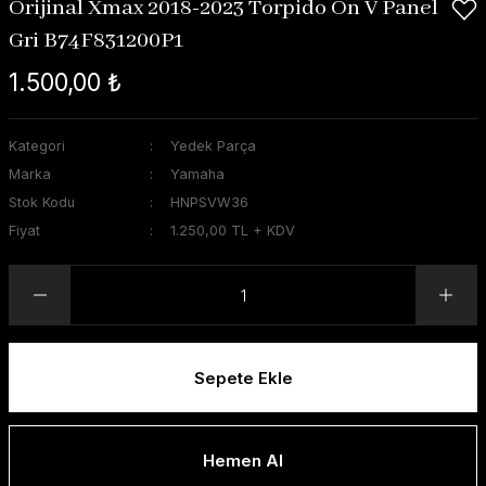
Orijinal Xmax 2018-2023 Torpido Ön V Panel
Gri B74F831200P1
1.500,00 ₺
Kategori
Yedek Parça
Marka
Yamaha
Stok Kodu
HNPSVW36
Fiyat
1.250,00 TL + KDV
Sepete Ekle
Hemen Al