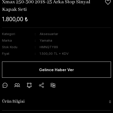
Xmax 250-300 2018-23 Arka Stop Sinyal
Kapak Seti
1.800,00 ₺
Kategori
Aksesuarlar
Marka
Yamaha
Stok Kodu
HMNQTY89
Fiyat
1.500,00 TL + KDV
Gelince Haber Ver
Ürün Bilgisi