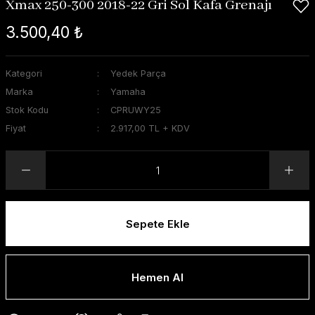
Xmax 250-300 2018-22 Gri Sol Kafa Grenajı
3.500,40 ₺
Kategori
Yedek Parça
Marka
Yamaha
Stok Kodu
CPRUWY25
Fiyat
2.917,00 TL + KDV
Sepete Ekle
Hemen Al