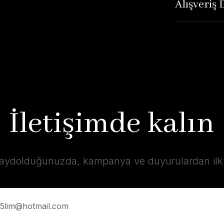
Alışveriş
İletişimde kalın
kaydolduğunuzda, kampanya ve duyurulardan ilk s