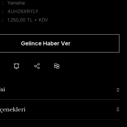
Yamaha
4UHZ6XRYLY
1.250,00 TL + KDV
Gelince Haber Ver
si
çenekleri