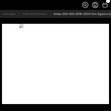
Anasayfa
Artim Performans
Xmax 250-300 2018-2024 Cnc Egzoz Ucu