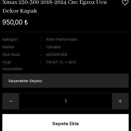
Xmax 250-300 2018-2024 Cnc Egzoz Ucu
Dekor Kapak
950,00 ₺
Kategori
Artim Performans
Marka
Yamaha
Stok Kodu
AEGNW349
Fiyat
791,67 TL + KDV
Seçenekler
Sepete Ekle