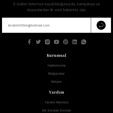
E-bülten listemize kaydolduğunuzda, kampanya ve
duyurulardan ilk sizin haberiniz olur.
Kurumsal
Hakkımızda
Mağazalar
İletişim
Yardım
Yardım Merkezi
Sık Sorulan Sorular