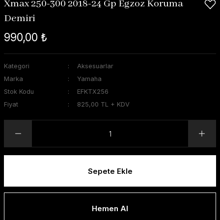
Xmax 250-300 2018-24 Gp Egzoz Koruma
Demiri
990,00 ₺
Kategori
Aksesuarlar
Marka
Yamaha
Stok Kodu
EFKTX256
Fiyat
825,00 TL + KDV
Sepete Ekle
Hemen Al