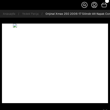
Anasayfa
Yedek Parça
Orijinal Xmax 250 2006-17 Silindir Alt Kapak Co