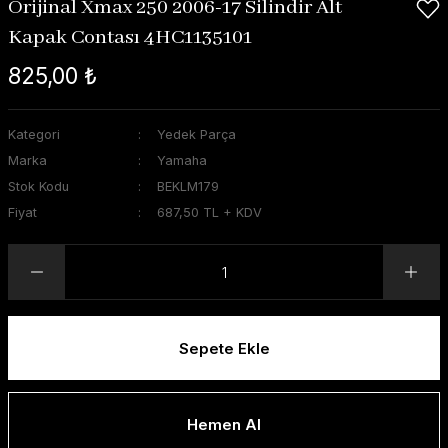
Orijinal Xmax 250 2006-17 Silindir Alt
Kapak Contası 4HC1135101
825,00 ₺
Kategori
Yedek Parça
Marka
Yamaha
Stok Kodu
BEKLM179
Fiyat
687,50 TL + KDV
Sepete Ekle
Hemen Al