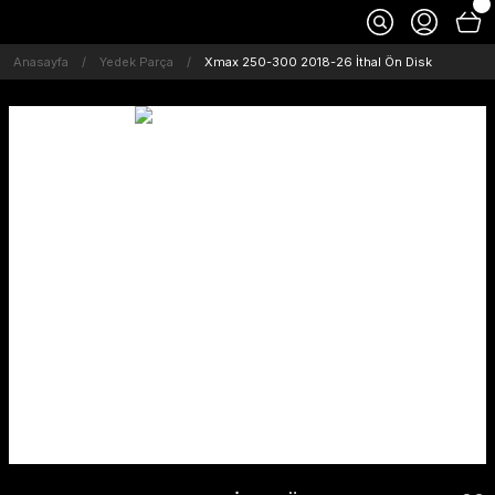
Anasayfa
Yedek Parça
Xmax 250-300 2018-26 İthal Ön Disk