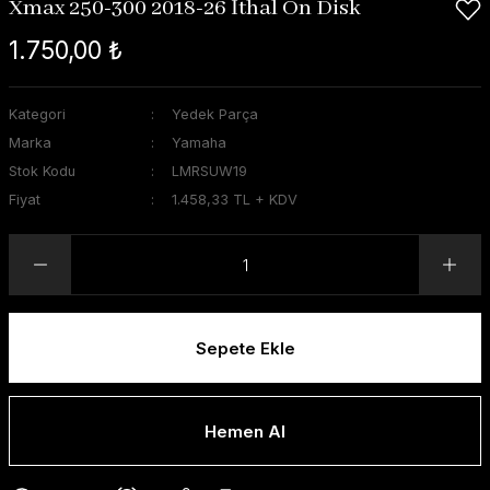
Xmax 250-300 2018-26 İthal Ön Disk
1.750,00 ₺
Kategori
Yedek Parça
Marka
Yamaha
Stok Kodu
LMRSUW19
Fiyat
1.458,33 TL + KDV
Sepete Ekle
Hemen Al