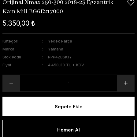
Orijinal Xmax 250-300 2018-23 Egzantrik
Kam Mili BG6E217000
5.350,00 ₺
Kategori
Yedek Parça
Marka
Yamaha
Stok Kodu
RPP4ZBSK1Y
Fiyat
4.458,33 TL + KDV
Sepete Ekle
Hemen Al