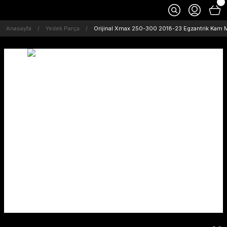
Anasayfa
Yedek Parça
Orijinal Xmax 250-300 2018-23 Egzantrik Kam 