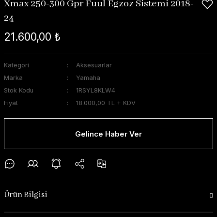
Xmax 250-300 Gpr Fuul Egzoz Sistemi 2018-
24
21.600,00 ₺
Kategori
Aksesuarlar
Marka
Yamaha
Stok Kodu
1RSYL8KLW4
Fiyat
18.000,00 TL + KDV
Gelince Haber Ver
Ürün Bilgisi