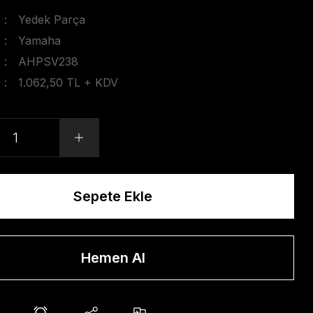
Yedek Parça
Yamaha
AHPSV238
1.062,50 TL + KDV
Sepete Ekle
Hemen Al