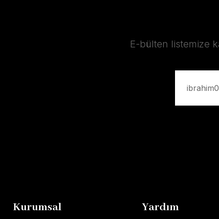
E-bülten listemize 
Kurumsal
Yardım