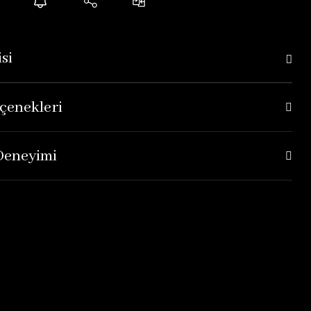
si
çenekleri
 Deneyimi