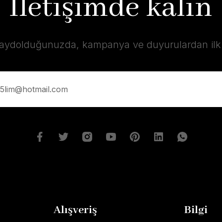
İletişimde kalın
kaydolduğunuzda, kampanya ve duyurulardan ilk s
Alışveriş
Bilgi