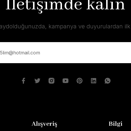
İletişimde kalın
kaydolduğunuzda, kampanya ve duyurulardan ilk s
Alışveriş
Bilgi