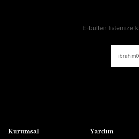
E-bülten listemize 
Kurumsal
Yardım