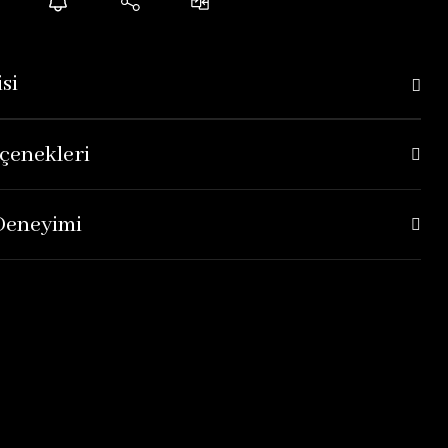
si
çenekleri
 Deneyimi