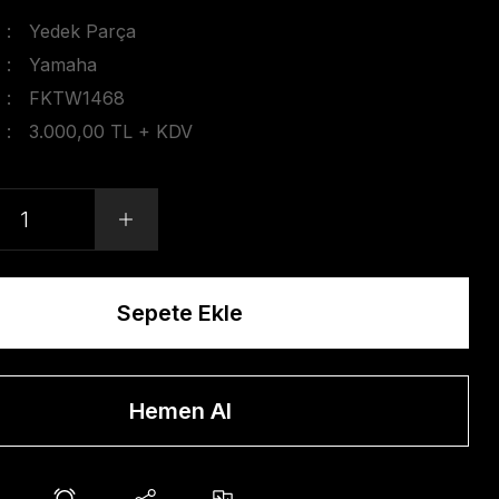
Yedek Parça
Yamaha
FKTW1468
3.000,00 TL + KDV
Sepete Ekle
Hemen Al