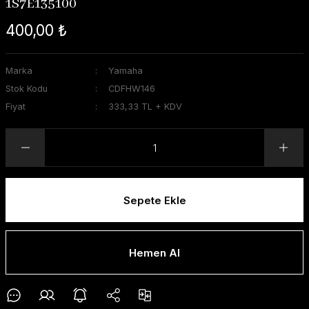
1S7E135100
400,00 ₺
Marka
Yamaha
Stok Kodu
CDFHW146
Fiyat
333,33 TL + KDV
Sepete Ekle
Hemen Al