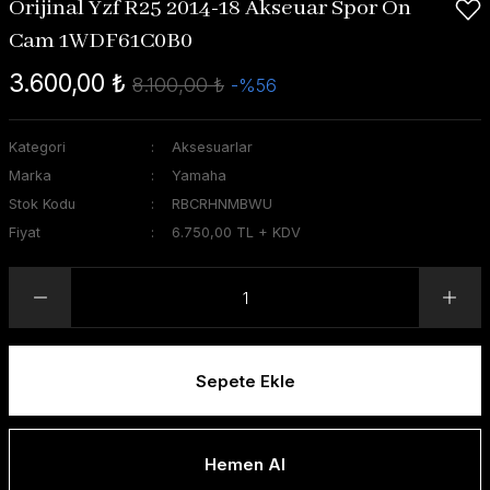
Orijinal Yzf R25 2014-18 Akseuar Spor Ön
Cam 1WDF61C0B0
3.600,00 ₺
8.100,00 ₺
-%56
Kategori
Aksesuarlar
Marka
Yamaha
Stok Kodu
RBCRHNMBWU
Fiyat
6.750,00 TL + KDV
Sepete Ekle
Hemen Al