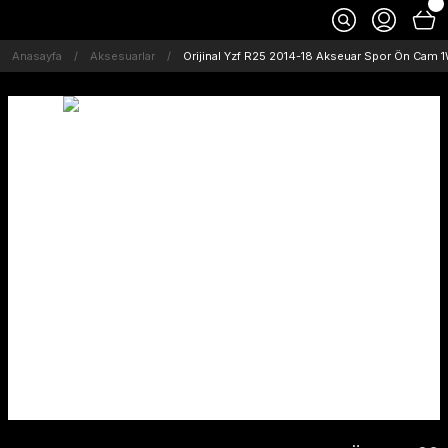
Anasayfa
Aksesuarlar
Orijinal Yzf R25 2014-18 Akseuar Spor Ön Ca