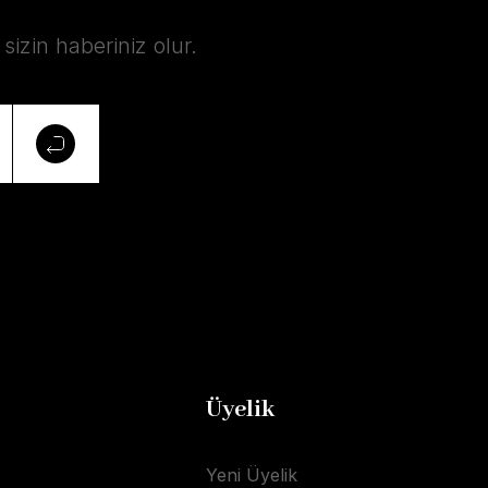
izin haberiniz olur.
Üyelik
Yeni Üyelik