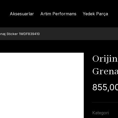
Aksesuarlar
Artim Performans
Yedek Parça
renaj Sticker 1WDF839410
Orijin
Grena
855,0
Kategori