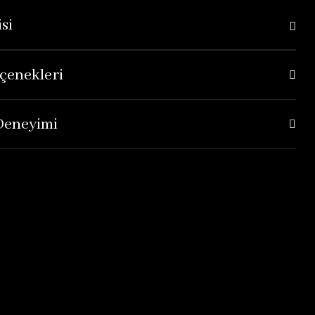
si
çenekleri
 Deneyimi