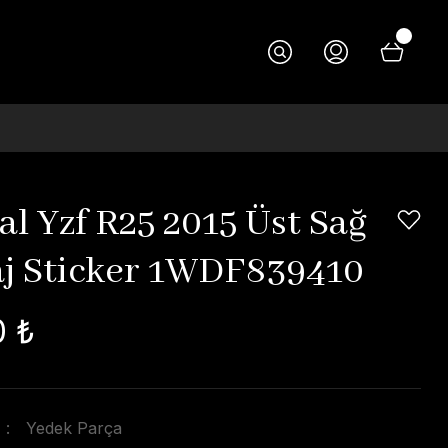
al Yzf R25 2015 Üst Sağ
j Sticker 1WDF839410
0 ₺
Yedek Parça