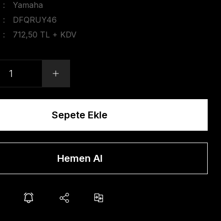
Yamaha
DFQRUY46
712,50 TL + KDV
Sepete Ekle
Hemen Al