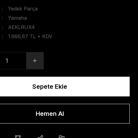
Yedek Parça
Yamaha
AEKLRUX4
1.666,67 TL + KDV
Sepete Ekle
Hemen Al