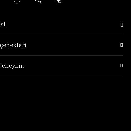
si
çenekleri
 Deneyimi