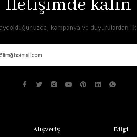
İletişimde kalın
kaydolduğunuzda, kampanya ve duyurulardan ilk s
Alışveriş
Bilgi