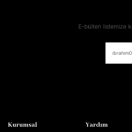
E-bülten listemize 
Kurumsal
Yardım