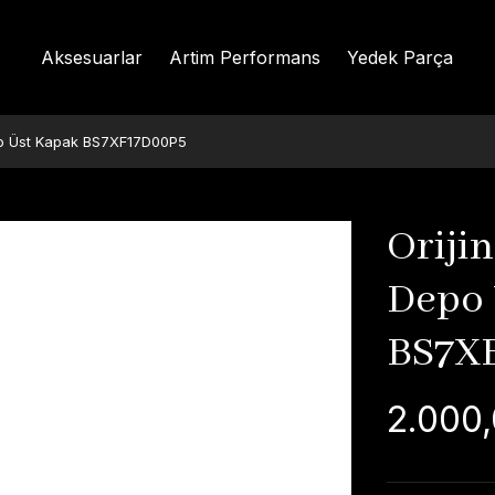
Aksesuarlar
Artim Performans
Yedek Parça
epo Üst Kapak BS7XF17D00P5
Orijin
Depo 
BS7X
2.000,