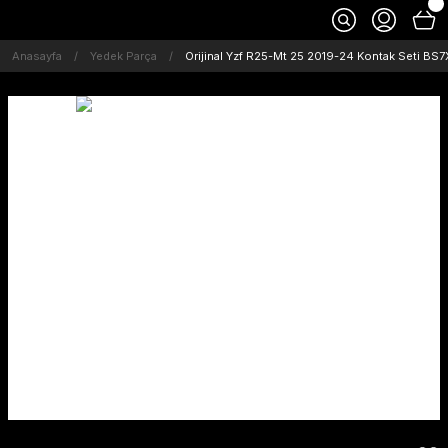
Anasayfa
Yedek Parça
Orijinal Yzf R25-Mt 25 2019-24 Kontak Seti B