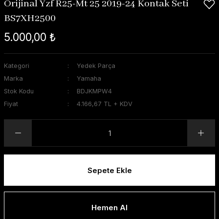
Orijinal Yzf R25-Mt 25 2019-24 Kontak Seti
BS7XH2500
5.000,00 ₺
Kategori
Yedek Parça
Marka
Yamaha
Stok Kodu
BDJKMPW4
Fiyat
4.166,67 TL + KDV
Sepete Ekle
Hemen Al