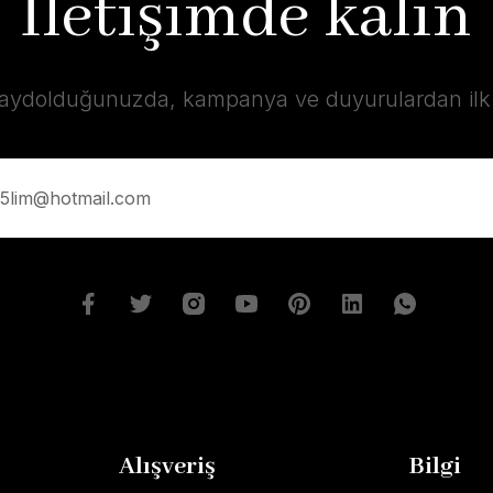
İletişimde kalın
kaydolduğunuzda, kampanya ve duyurulardan ilk s
Alışveriş
Bilgi