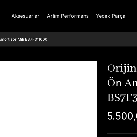
Aksesuarlar
Artim Performans
Yedek Parça
Amortisör Mili BS7F311000
Orijin
Ön Am
BS7F
5.500,