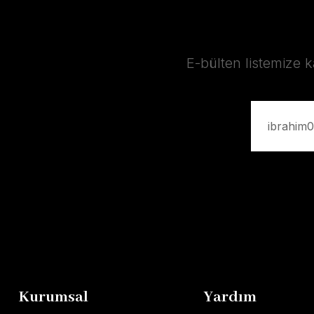
E-bülten listemize 
Kurumsal
Yardım