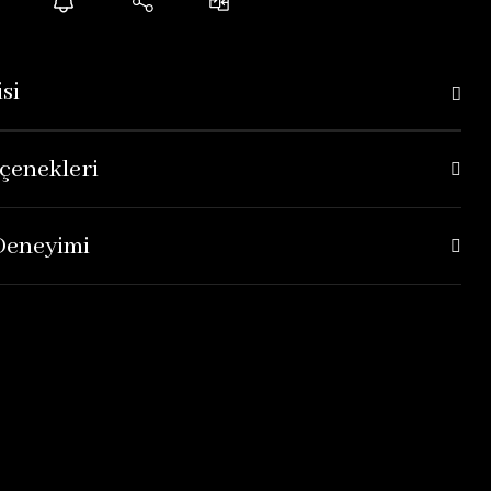
si
çenekleri
 Deneyimi