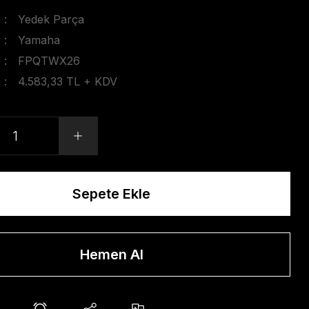
Yedek Parça
Yamaha
FPQTWX26
4.583,33 TL + KDV
Sepete Ekle
Hemen Al