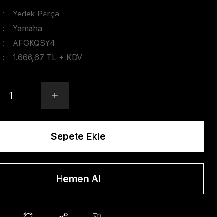
Yedek Parça
Yamaha
AFGKQSY4
1.666,67 TL + KDV
Sepete Ekle
Hemen Al