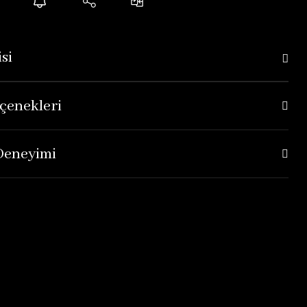
si
çenekleri
 Deneyimi