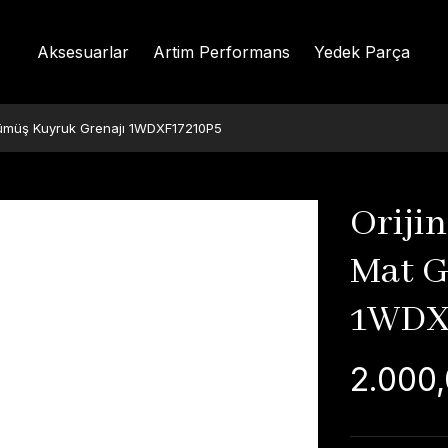
Aksesuarlar
Artim Performans
Yedek Parça
Gümüş Kuyruk Grenajı 1WDXF17210P5
Orijin
Mat G
1WDX
2.000,