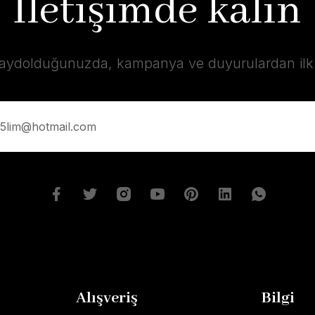
İletişimde kalın
kaydolduğunuzda, kampanya ve duyurulardan ilk s
Alışveriş
Bilgi