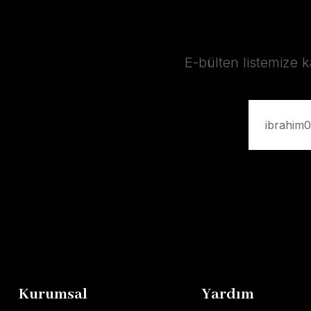
E-bülten listemize 
Kurumsal
Yardım