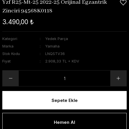
Yzf R25-Mt-25 2022-25 Orijinal Egzantrik
Zinciri 94568K0118
3.490,00 ₺
Kategori
Yedek Parça
Marka
Yamaha
Stok Kodu
LNQSTV36
Fiyat
2.908,33 TL + KDV
Sepete Ekle
Hemen Al