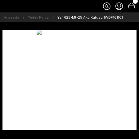
Anasayfa
Yedek Parça
Yzf R25-Mt-25 Akü Kutusu 1WDF161101