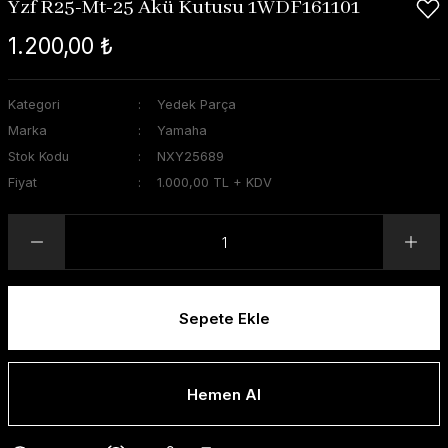
Yzf R25-Mt-25 Akü Kutusu 1WDF161101
1.200,00 ₺
Kategori
Yedek Parça
Marka
Yamaha
Stok Kodu
NXY25689
Fiyat
1.000,00 TL + KDV
Sepete Ekle
Hemen Al