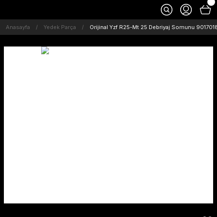
Anasayfa
Yedek Parça
Orijinal Yzf R25-Mt 25 Debriyaj Somunu 901701