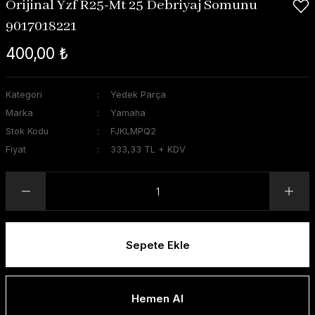
Orijinal Yzf R25-Mt 25 Debriyaj Somunu
9017018221
400,00 ₺
Kategori
Yedek Parça
Marka
Yamaha
Stok Kodu
FJKLMPQ2
Fiyat
333,33 TL + KDV
Sepete Ekle
Hemen Al