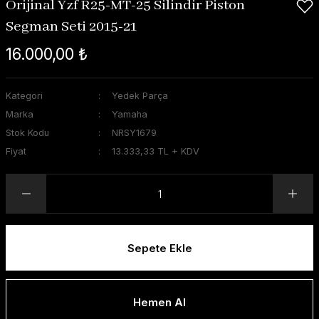
Orijinal Yzf R25-MT-25 Silindir Piston
Segman Seti 2015-21
16.000,00 ₺
Kategori
Yedek Parça
Marka
Yamaha
Stok Kodu
NRSY1679
Fiyat
13.333,33 TL + KDV
Sepete Ekle
Hemen Al