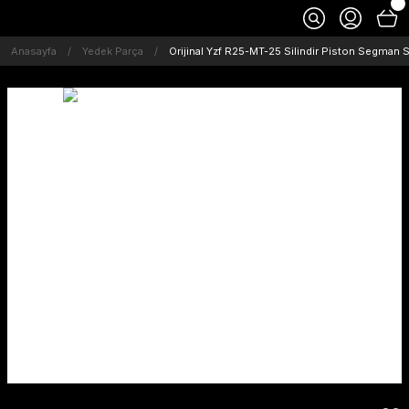
Anasayfa
Yedek Parça
Orijinal Yzf R25-MT-25 Silindir Piston Segman S