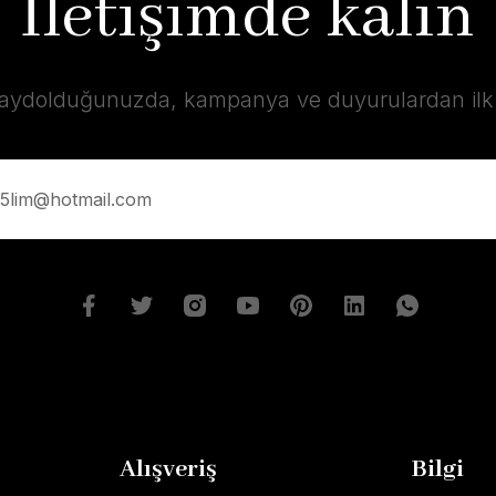
İletişimde kalın
kaydolduğunuzda, kampanya ve duyurulardan ilk s
Alışveriş
Bilgi