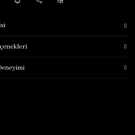
si
çenekleri
 Deneyimi