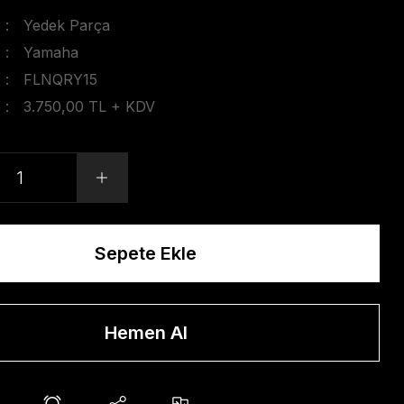
Yedek Parça
Yamaha
FLNQRY15
3.750,00 TL + KDV
Sepete Ekle
Hemen Al