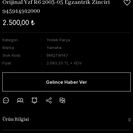
Orijinal Yzf R6 2003-05 Egzantrik Zinciri
945914912000
2.500,00 ₺
Kategori
Yedek Parça
Marka
Yamaha
Stok Kodu
BMQTW147
Fiyat
2.083,33 TL + KDV
Gelince Haber Ver
Ürün Bilgisi