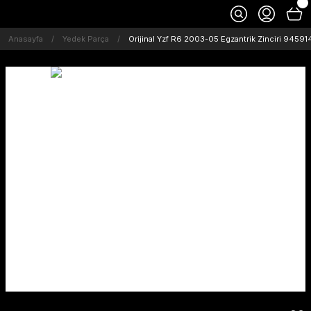
Anasayfa
Yedek Parça
Orijinal Yzf R6 2003-05 Egzantrik Zinciri 945