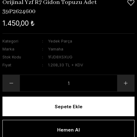
Orijinal Yzf R7 Gidon Topuzu Adet
39P2624600
1.450,00 ₺
Kategori
Yedek Parça
Marka
Yamaha
Stok Kodu
1FJD8XSXUG
Fiyat
1.208,33 TL + KDV
Sepete Ekle
Hemen Al