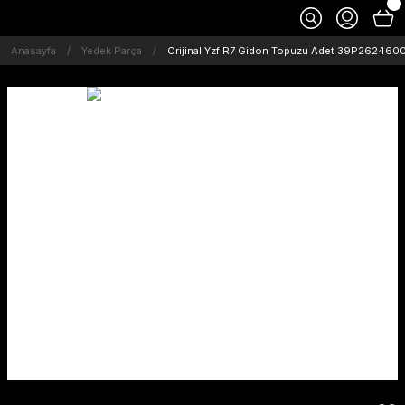
Anasayfa
Yedek Parça
Orijinal Yzf R7 Gidon Topuzu Adet 39P262460