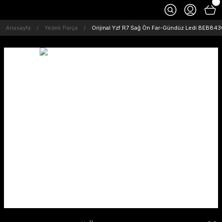
Anasayfa
Yedek Parça
Orijinal Yzf R7 Sağ Ön Far-Gündüz Ledi BEB84