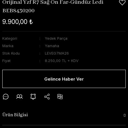
Orijinal Yzf R7 Sağ Ön Far-Gündüz Ledi
BEB8430200
9.900,00 ₺
Kategori
Yedek Parça
Marka
Yamaha
Stok Kodu
LEVEG7MA26
Fiyat
8.250,00 TL + KDV
Gelince Haber Ver
Ürün Bilgisi