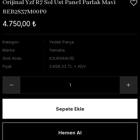
Orijinal Yzf R7 Sol Üst Panel Parlak Mavi
BEB2837M00P0
4.750,00 ₺
Kategori
Yedek Parça
Marka
Yamaha
Stok Kodu
X2UKS64U1D
Fiyat
3.958,33 TL + KDV
Sepete Ekle
Hemen Al