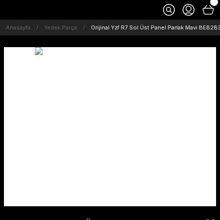
Anasayfa
Yedek Parça
Orijinal Yzf R7 Sol Üst Panel Parlak Mavi BEB