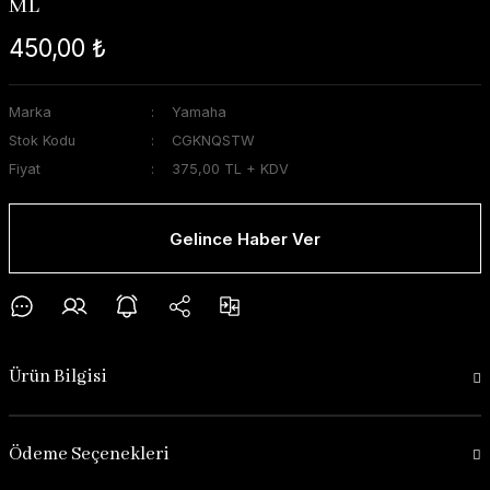
ML
450,00 ₺
Marka
Yamaha
Stok Kodu
CGKNQSTW
Fiyat
375,00 TL + KDV
Gelince Haber Ver
Ürün Bilgisi
Ödeme Seçenekleri