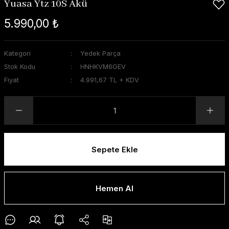
Yuasa Ytz 10S Akü
5.990,00 ₺
Kategori
Yedek Parça
Stok Kodu
HNHKVM6GEV
Fiyat
4.991,67 TL + KDV
Sepete Ekle
Hemen Al