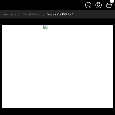
Anasayfa
Yedek Parça
Yuasa Ytz 10S Akü