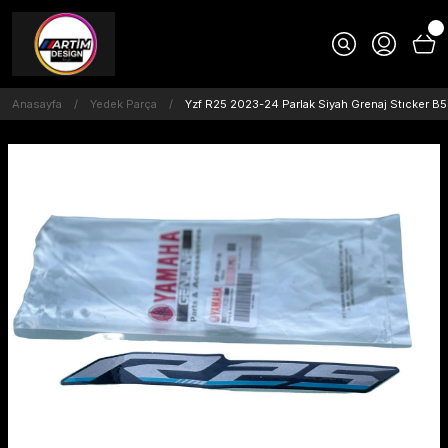
Anasayfa
Yedek Parça
Yzf R25 2023-24 Parlak Siyah Grenaj Stıcker 