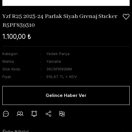
Yzf R25 2023-24 Parlak Siyah Grenaj Stıcker
B5PF839310
1.100,00 ₺
Kategori
Yedek Parça
Marka
Yamaha
Stok Kodu
36C6FKNSMM
Fiyat
916,67 TL + KDV
Gelince Haber Ver